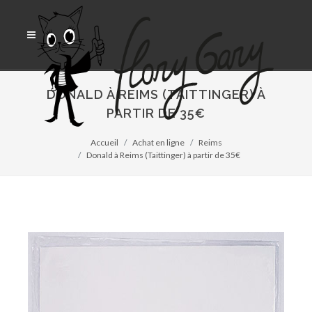
DONALD À REIMS (TAITTINGER) À
PARTIR DE 35€
Accueil
Achat en ligne
Reims
Donald à Reims (Taittinger) à partir de 35€